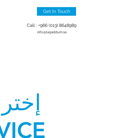
Get In Touch
Call : +966 (013) 8648989
info@taqaddum.sa
إختر 
VICE