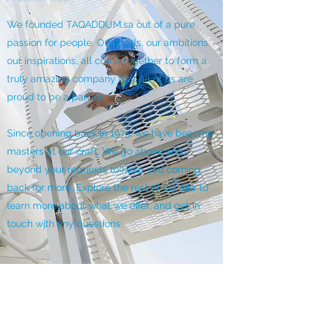
We founded TAQADDUM.sa out of a pure
passion for people. Our goals, our ambitions,
our inspirations, all come together to form a
truly amazing company that all of us are
proud to be a part of.
Since opening back in 1975, we have become
masters at our craft. We go above and
beyond your requests to keep you coming
back for more. Explore the rest of our site to
learn more about what we offer, and get in
touch with any questions.