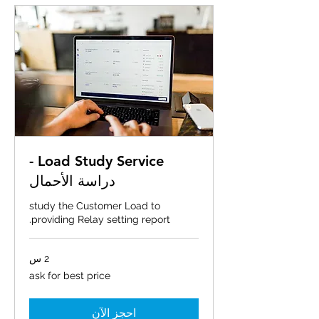
Load Study Service -
دراسة الأحمال
study the Customer Load to
providing Relay setting report.
2 س
ask
ask for best price
for
best
price
احجز الآن