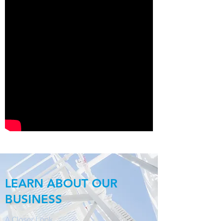
LEARN ABOUT OUR
BUSINESS
A Closer Look