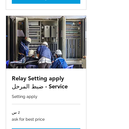
Relay Setting apply
Service - ضبط المرحل
Setting apply
2 س
ask
ask for best price
for
best
price